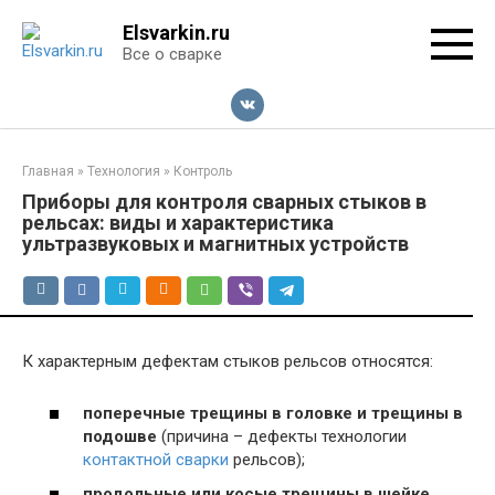
Перейти
Elsvarkin.ru
к
Все о сварке
контенту
Главная
»
Технология
»
Контроль
Приборы для контроля сварных стыков в
рельсах: виды и характеристика
ультразвуковых и магнитных устройств
К характерным дефектам стыков рельсов относятся:
поперечные трещины в головке и трещины в
подошве
(причина – дефекты технологии
контактной сварки
рельсов);
продольные или косые трещины в шейке