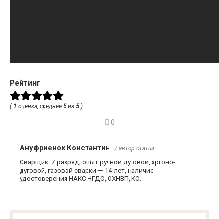
Рейтинг
(
1
оценка, среднее
5
из
5
)
0
Ануфриенок Константин
/ автор статьи
Сварщик: 7 разряд, опыт ручной дуговой, аргоно-
дуговой, газовой сварки — 14 лет, наличие
удостоверения НАКС НГДО, ОХНВП, КО.