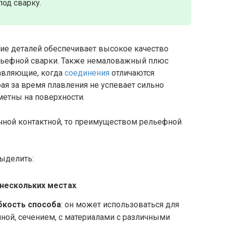
од сварку.
ние деталей обеспечивает высокое качество
ельефной сварки. Также немаловажный плюс
тавляющие, когда
соединения
отличаются
ая за время плавления не успевает сильно
метны на поверхности.
чечной контактной, то преимуществом рельефной
ыделить:
 нескольких местах
.
бкость способа
: он может использоваться для
иной, сечением, с материалами с различными