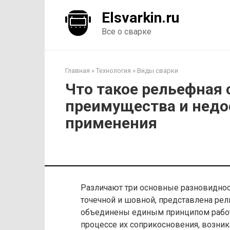
Перейти
Elsvarkin.ru
к
контенту
Все о сварке
Главная
»
Технология
»
Виды сварки
Что такое рельефная 
преимущества и недо
применения
Различают три основные разновидност
точечной и шовной, представлена рел
объединены единым принципом работы
процессе их соприкосновения, возник