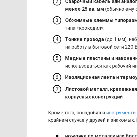
Сварочный кабель или анал
менее 25 кв. мм
(обычно ему с
Обжимные клеммы типораз
типа «крокодил».
Тонкие провода
(до 1 мм), н
на работу в бытовой сети 220 В
Медные пластины и наконеч
использоваться как рабочий и
Изоляционная лента и термо
Листовой металл, крепежная 
корпусных конструкций
.
Кроме того, понадобятся
инструменты
крайнем случае у друзей и знакомых. 
ножовка по металлу или бол