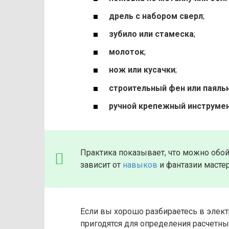
дрель с набором сверл
;
зубило или стамеска
;
молоток
;
нож или кусачки
;
строительный фен или паяль
ручной крепежный инструме
Практика показывает, что можно обо
зависит от
навыков
и фантазии мастер
Если вы хорошо разбираетесь в элект
пригодятся для определения расчетн