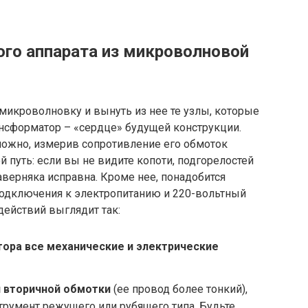
ого аппарата из микроволновой
микроволновку и вынуть из нее те узлы, которые
рансформатор – «сердце» будущей конструкции.
ожно, измерив сопротивление его обмоток
й путь: если вы не видите копоти, подгорелостей
аверняка исправна. Кроме нее, понадобится
подключения к электропитанию и 220-вольтный
ействий выглядит так:
ора все механические и электрические
 вторичной обмотки
(ее провод более тонкий),
румент режущего или рубящего типа. Будьте