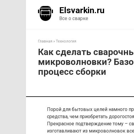
Перейти
Elsvarkin.ru
к
контенту
Все о сварке
Главная
»
Технология
Как сделать сварочны
микроволновки? Базо
процесс сборки
Порой для бытовых целей намного п
средства, чем приобретать дорогост
Прекрасное подтверждение тому – с
изготавливают из микроволновок всег