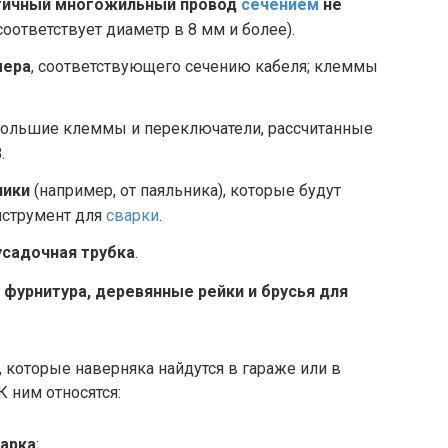
огичный многожильный провод
сечением
не
оответствует диаметр в 8 мм и более).
мера
, соответствующего сечению кабеля; клеммы
ебольшие клеммы и переключатели, рассчитанные
.
ники
(например, от паяльника), которые будут
нструмент для
сварки
.
усадочная трубка
.
фурнитура, деревянные рейки и брусья для
, которые наверняка найдутся в гараже или в
К ним относятся:
гарка
;