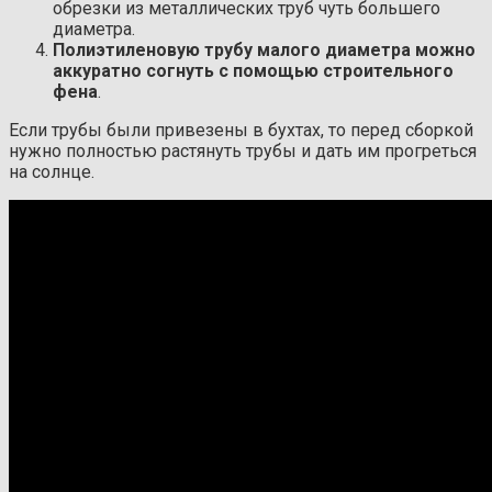
обрезки из металлических труб чуть большего
диаметра.
Полиэтиленовую трубу малого диаметра можно
аккуратно согнуть с помощью строительного
фена
.
Если трубы были привезены в бухтах, то перед сборкой
нужно полностью растянуть трубы и дать им прогреться
на солнце.